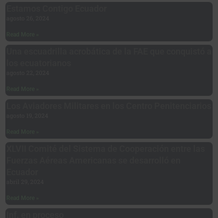
Estamos Contigo Ecuador
agosto 26, 2024
Read More »
Una escuadrilla acrobática de la FAE que conquistó a
los ecuatorianos
agosto 22, 2024
Read More »
Los Aviadores Militares en los Centro Penitenciarios
agosto 19, 2024
Read More »
XLVII Comité del Sistema de Cooperación entre las
Fuerzas Aéreas Americanas se desarrolló en
Ecuador
abril 29, 2024
Read More »
Inf. en proceso