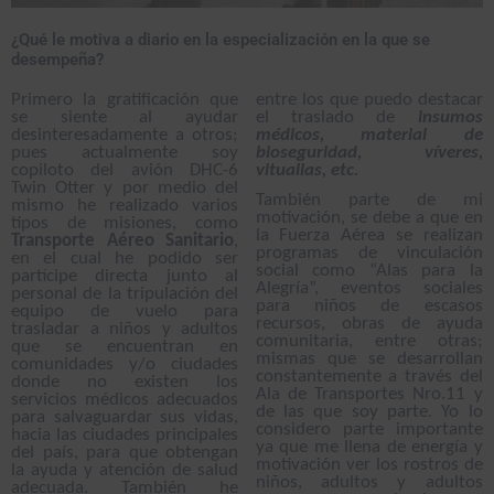
¿Qué le motiva a diario en la especialización en la que se
desempeña?
Primero la gratificación que
entre los que puedo destacar
se siente al ayudar
el traslado de
insumos
desinteresadamente a otros;
médicos, material de
pues actualmente soy
bioseguridad, víveres,
copiloto del avión DHC-6
vituallas, etc.
Twin Otter y por medio del
También parte de mi
mismo he realizado varios
motivación, se debe a que en
tipos de misiones, como
la Fuerza Aérea se realizan
Transporte Aéreo Sanitario
,
programas de vinculación
en el cual he podido ser
social como “Alas para la
partícipe directa junto al
Alegría”, eventos sociales
personal de la tripulación del
para niños de escasos
equipo de vuelo para
recursos, obras de ayuda
trasladar a niños y adultos
comunitaria, entre otras;
que se encuentran en
mismas que se desarrollan
comunidades y/o ciudades
constantemente a través del
donde no existen los
Ala de Transportes Nro.11 y
servicios médicos adecuados
de las que soy parte. Yo lo
para salvaguardar sus vidas,
considero parte importante
hacia las ciudades principales
ya que me llena de energía y
del país, para que obtengan
motivación ver los rostros de
la ayuda y atención de salud
niños, adultos y adultos
adecuada. También he