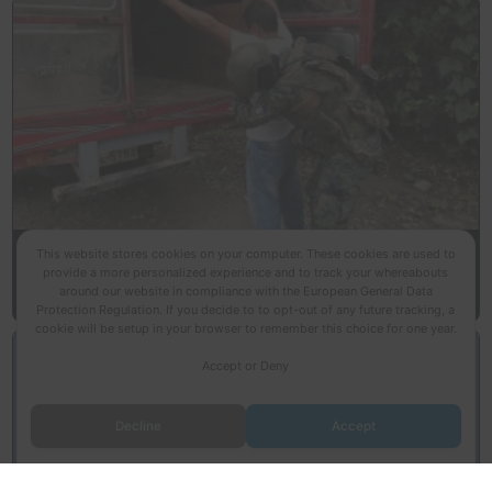
This website stores cookies on your computer. These cookies are used to
provide a more personalized experience and to track your whereabouts
around our website in compliance with the European General Data
Protection Regulation. If you decide to to opt-out of any future tracking, a
cookie will be setup in your browser to remember this choice for one year.
Accept or Deny
Decline
Accept