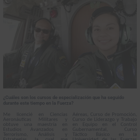
¿Cuáles son los cursos de especialización que ha seguido
durante este tiempo en la Fuerza?
Me licencié en Ciencias
Aéreas, Curso de Promoción,
Aeronáuticas Militares y
Curso de Liderazgo y Trabajo
obtuve una maestría en
en Equipo en el Control
Estudios Avanzados en
Gubernamental, Curso
Terrorismo, Análisis y
Táctico Básico en la
Estrategias, la cual me
Universidad de las Fuerzas