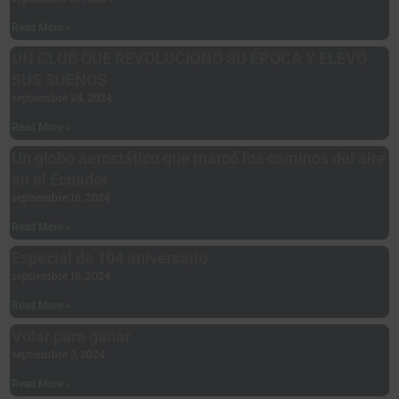
Read More »
UN CLUB QUE REVOLUCIONÓ SU ÉPOCA Y ELEVÓ
SUS SUEÑOS
septiembre 24, 2024
Read More »
Un globo aerostático que marcó los caminos del aire
en el Ecuador
septiembre 16, 2024
Read More »
Especial de 104 aniversario
septiembre 16, 2024
Read More »
Volar para ganar
septiembre 3, 2024
Read More »