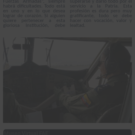
Fuerzas Armadas”, siempre
superarse y darlo todo por el
habrá dificultades. Todo está
servicio a la Patria. Esta
en uno y en lo que desea
profesión es dura pero muy
lograr de corazón. Si alguien
gratificante, todo se debe
quiere pertenecer a esta
hacer con vocación, valor y
gloriosa Institución, debe
lealtad.
Museo Virtual FAE