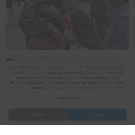
This website stores cookies on your computer. These cookies are used to
provide a more personalized experience and to track your whereabouts
around our website in compliance with the European General Data
Protection Regulation. If you decide to to opt-out of any future tracking, a
cookie will be setup in your browser to remember this choice for one year.
Accept or Deny
Decline
Accept