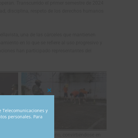
s operan. Transcurrido el primer semestre de 2024
dad, disciplina, respeto de los derechos humanos
ellavista, una de las cárceles que mantienen
namiento en lo que se refiere al uso progresivo y
ciones han participado representantes del
Close
this
module
de Telecomunicaciones y
atos personales. Para
an este centro penitenciario, convirtiéndose en