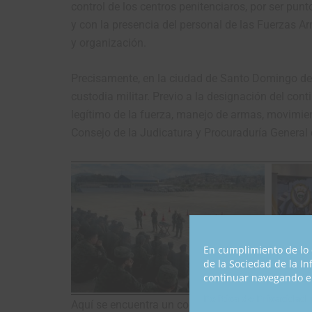
control de los centros penitenciaros, por ser pun
y con la presencia del personal de las Fuerzas Ar
y organización.
Precisamente, en la ciudad de Santo Domingo de l
custodia militar. Previo a la designación del cont
legítimo de la fuerza, manejo de armas, movimie
Consejo de la Judicatura y Procuraduría General 
En cumplimiento de lo 
de la Sociedad de la I
continuar navegando en
Política de Privacidad
Aquí se encuentra un contingente de militares -m