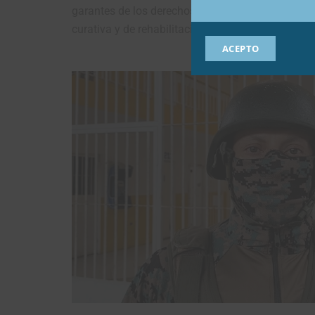
garantes de los derechos humanos; cumpliendo tam
curativa y de rehabilitación; derecho a la aliment
ACEPTO