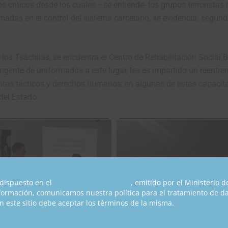
tos críticos desde los cuales –se entiende- los grupos terrorista
madas en el control del sistema carcelario, se evidencia: seguri
os Tsáchilas, se encuentra el Centro de Rehabilitación Social B
ingente de uniformados a este lugar, les es impartido un reentre
ntos tácticos y derechos humanos; en algunas de estas capacita
del Estado.
dispuesto en el
Acuerdo No. 012-2019
, emitido por el Ministerio 
nformación, comunicamos nuestra política para el tratamiento de d
 este sitio debe aceptar los términos de la misma.
 para Sitios Web
ayoritariamente de la Fuerza Aérea Ecuatoriana- quienes custodi