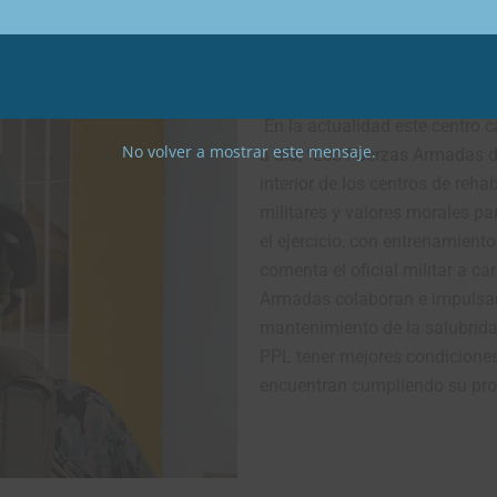
bién los principios del respeto a las personas privadas de libe
ación, acceso al agua, entre otros.
En la actualidad este centro c
No volver a mostrar este mensaje.
a día, “Las Fuerzas Armadas 
interior de los centros de reha
militares y valores morales pa
el ejercicio, con entrenamiento
comenta el oficial militar a ca
Armadas colaboran e impulsan e
mantenimiento de la salubridad
PPL tener mejores condiciones
encuentran cumpliendo su proc