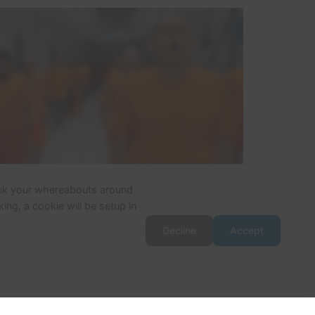
ack your whereabouts around
ing, a cookie will be setup in
Decline
Accept
Astra para WordPress