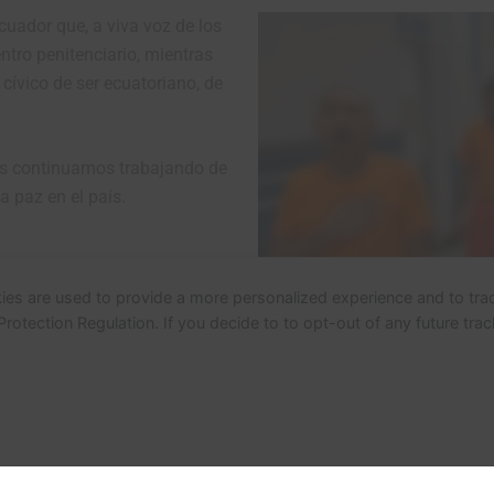
uador que, a viva voz de los
tro penitenciario, mientras
 cívico de ser ecuatoriano, de
as continuamos trabajando de
a paz en el país.
ies are used to provide a more personalized experience and to tr
tection Regulation. If you decide to to opt-out of any future track
Estamos contigo Ecuador.
 2026 Fuerza Aérea Ecuatoriana | Funciona gracias a
Tema 