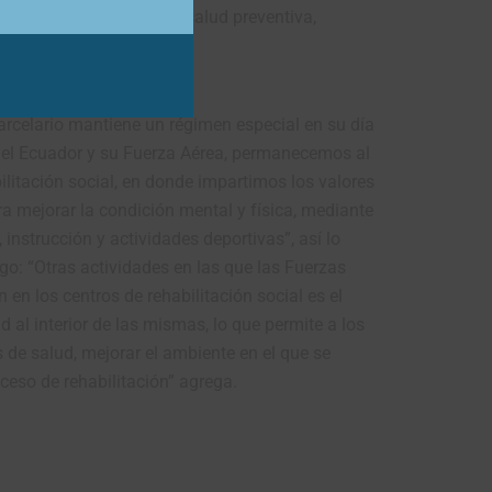
rtad (PPL), acceso a la salud preventiva,
arcelario mantiene un régimen especial en su día
del Ecuador y su Fuerza Aérea, permanecemos al
bilitación social, en donde impartimos los valores
ra mejorar la condición mental y física, mediante
, instrucción y actividades deportivas”, así lo
rgo: “Otras actividades en las que las Fuerzas
n los centros de rehabilitación social es el
 al interior de las mismas, lo que permite a los
 de salud, mejorar el ambiente en el que se
eso de rehabilitación” agrega.