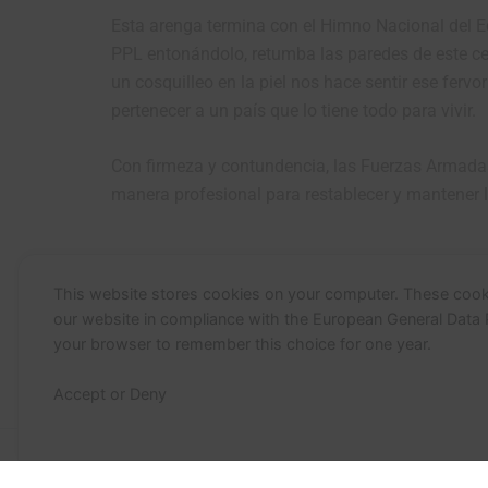
Esta arenga termina con el Himno Nacional del Ec
PPL entonándolo, retumba las paredes de este cen
un cosquilleo en la piel nos hace sentir ese fervor
pertenecer a un país que lo tiene todo para vivir.
Con firmeza y contundencia, las Fuerzas Armad
manera profesional para restablecer y mantener l
This website stores cookies on your computer. These cook
our website in compliance with the European General Data Pro
your browser to remember this choice for one year.
Accept or Deny
Todos los derechos ©