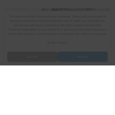
This website stores cookies on your computer. These cookies are used to
provide a more personalized experience and to track your whereabouts
around our website in compliance with the European General Data
Protection Regulation. If you decide to to opt-out of any future tracking, a
cookie will be setup in your browser to remember this choice for one year.
Accept or Deny
Decline
Accept
Todos los derechos © 2026 Fuerza Aérea Ecuatoriana | Funciona
gracias a
Tema Astra para WordPress