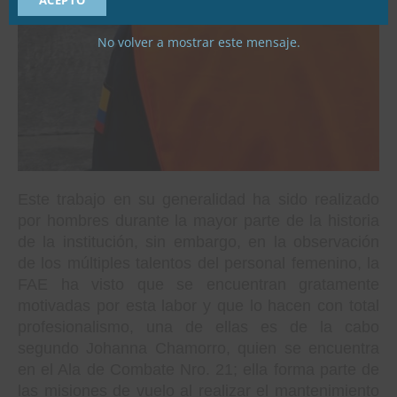
No volver a mostrar este mensaje.
Este trabajo en su generalidad ha sido realizado
por hombres durante la mayor parte de la historia
de la institución, sin embargo, en la observación
de los múltiples talentos del personal femenino, la
FAE ha visto que se encuentran gratamente
motivadas por esta labor y que lo hacen con total
profesionalismo, una de ellas es de la cabo
segundo Johanna Chamorro, quien se encuentra
en el Ala de Combate Nro. 21; ella forma parte de
las misiones de vuelo al realizar el mantenimiento