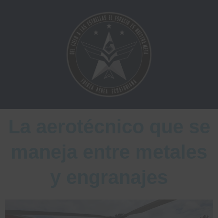
Ir
al
contenido
La aerotécnico que se
maneja entre metales
y engranajes