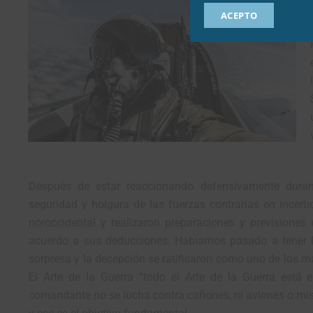
ACEPTO
Después de estar reaccionando defensivamente duran
seguridad y holgura de las fuerzas contrarias en incer
noroccidental y realizaron preparaciones y previsiones
acuerdo a sus deducciones. Habíamos pasado a tener la 
sorpresa y la decepción se ratificaron como uno de los 
El Arte de la Guerra “todo el Arte de la Guerra est
comandante no se lucha contra cañones, ni aviones o mis