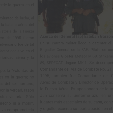
rde la guerra en el
voluntad de lucha, al
la batalla aérea del
istoria de la Fuerza
Acerca del General (sp) Esteban Garzón
ero de 1995 fueron
En su carrera militar llegó a ostentar el
dversario fue de tal
Brigadier General de la FAE. Piloto de c
actor decisivo en el
los aviones Gloster Meteor MK-9, Strikem
rioridad aérea y la
Se desempe
89, SEPECAT Jaguar MK-1.
Comandante del Ala de Combate No. 21 
po, la “voluntad de
1995, también fue Comandante del 
es en la guerra; no
Aéreo de Combate y Director de Operac
des del ser humano,
la Fuerza Aérea. Es apasionado de la a
or la verdad, razón
aún conserva su uniforme azul en un
tra victoria. Sólo
lugares más especiales de su casa, con 
recho ni a morir”.
y orgullo recuerda su
participación en el
tiva comprometería