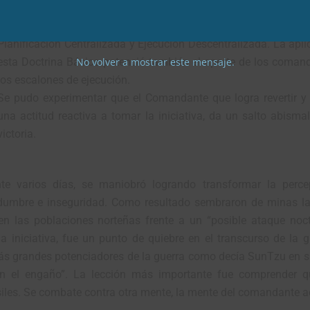
aportó de manera decisiva para el fin de la guerra. Se pudo pro
Fuerza Aérea es poderosa si se conserva los principios de Man
Planificación Centralizada y Ejecución Descentralizada. La apli
No volver a mostrar este mensaje.
esta Doctrina Básica potenció también el aporte de los coman
los escalones de ejecución.
Se pudo experimentar que el Comandante que logra revertir y
una actitud reactiva a tomar la iniciativa, da un salto abismal
victoria.
te varios días, se maniobró logrando transformar la perce
tidumbre e inseguridad. Como resultado sembraron de minas la
 en las poblaciones norteñas frente a un “posible ataque noc
iniciativa, fue un punto de quiebre en el transcurso de la g
más grandes potenciadores de la guerra como decía SunTzu en s
á en el engaño”. La lección más importante fue comprender
iles. Se combate contra otra mente, la mente del comandante a