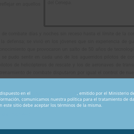
del Cenepa.
eflejar en aquellos
 de combate días y noches sin receso hasta el límite de la cor
 la defensa; se vivió en los jóvenes que sin experiencia de gu
onocimiento que provocaron un salto de 50 años de tecnologí
os; se pudo sentir en cada uno de los aguerridos pilotos de c
lotos de helicópteros de rescate y los de aeronaves de transp
renamiento de combate disputaron por igual el control de nues
o palpar en la entrega sin límites de todos quienes aportar
nuevo ultraje. Eso fue lo que marcó la diferencia en este enfre
dispuesto en el
Acuerdo No. 012-2019
, emitido por el Ministerio 
ncido de que luchaba por una causa justa y su voluntad de n
nformación, comunicamos nuestra política para el tratamiento de d
 este sitio debe aceptar los términos de la misma.
 para Sitios Web
La Fuerza Aérea Ecuatoriana tuvo un valor estratégico en el des
este conflicto, la victoria provocó el cese del fuego casi in