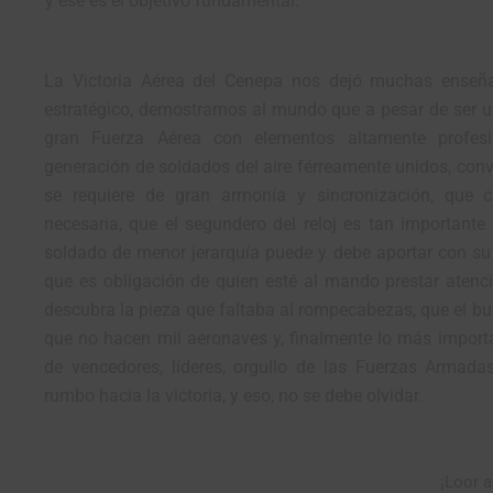
y ese es el objetivo fundamental.
La Victoria Aérea del Cenepa nos dejó muchas enseñ
estratégico, demostramos al mundo que a pesar de ser 
gran Fuerza Aérea con elementos altamente profes
generación de soldados del aire férreamente unidos, conv
se requiere de gran armonía y sincronización, que 
necesaria, que el segundero del reloj es tan importante
soldado de menor jerarquía puede y debe aportar con su 
que es obligación de quien esté al mando prestar atenc
descubra la pieza que faltaba al rompecabezas, que el bu
que no hacen mil aeronaves y, finalmente lo más import
de vencedores, líderes, orgullo de las Fuerzas Armada
rumbo hacia la victoria, y eso, no se debe olvidar.
¡Loor 