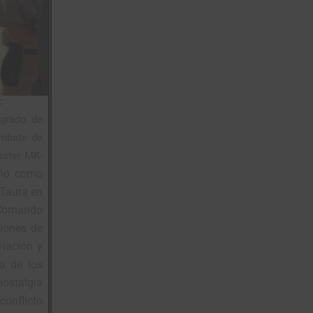
:
 grado de
ombate de
aster MK-
ñó como
Taura en
Comando
iones de
viación y
o de los
nostalgia
 conflicto