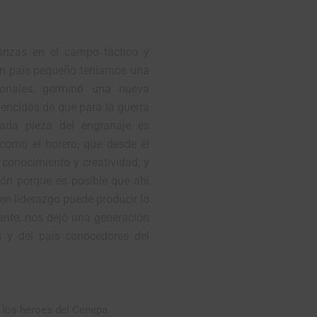
anzas en el campo táctico y
un país pequeño teníamos una
ionales, germinó una nueva
encidos de que para la guerra
cada pieza del engranaje es
 como el horero, que desde el
conocimiento y creatividad, y
ión porque es posible que ahí
en liderazgo puede producir lo
ante, nos dejó una generación
s y del país conocedores del
a los héroes del Cenepa