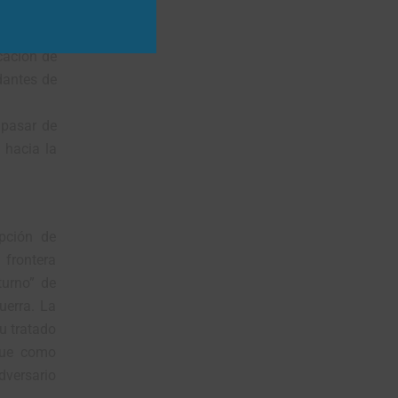
bar que la
do Único;
cación de
dantes de
 pasar de
 hacia la
pción de
 frontera
turno” de
uerra. La
u tratado
 que como
dversario