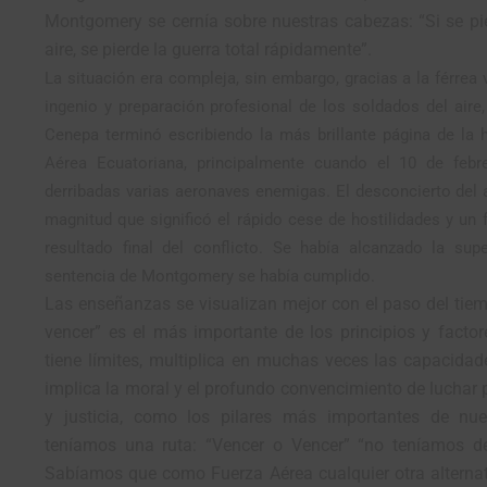
Montgomery se cernía sobre nuestras cabezas: “Si se pie
aire, se pierde la guerra total rápidamente”.
La situación era compleja, sin embargo, gracias a la férrea 
ingenio y preparación profesional de los soldados del aire, 
Cenepa terminó escribiendo la más brillante página de la h
Aérea Ecuatoriana, principalmente cuando el 10 de febr
derribadas varias aeronaves enemigas. El desconcierto del a
magnitud que significó el rápido cese de hostilidades y un f
resultado final del conflicto. Se había alcanzado la supe
sentencia de Montgomery se había cumplido.
Las enseñanzas se visualizan mejor con el paso del tiem
vencer” es el más importante de los principios y factor
tiene límites, multiplica en muchas veces las capacida
implica la moral y el profundo convencimiento de luchar p
y justicia, como los pilares más importantes de nues
teníamos una ruta: “Vencer o Vencer” “no teníamos de
Sabíamos que como Fuerza Aérea cualquier otra alterna