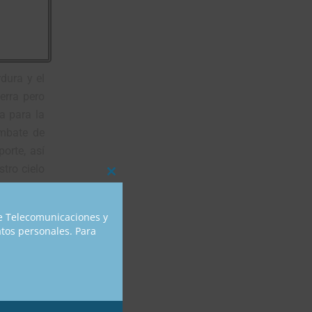
dura y el
erra pero
a para la
ombate de
orte, así
tro cielo
Close
on con su
this
module
ntamiento;
de Telecomunicaciones y
o dejarse
atos personales. Para
enlace de
mediato y