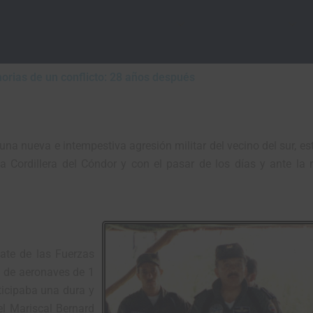
INICIO
NOSOTROS
INFORMACIÓN
rias de un conflicto: 28 años después
una nueva e intempestiva agresión militar del vecino del sur, es
la Cordillera del Cóndor y con el pasar de los días y ante la 
bate de las Fuerzas
o de aeronaves de 1
ticipaba una dura y
el Mariscal Bernard