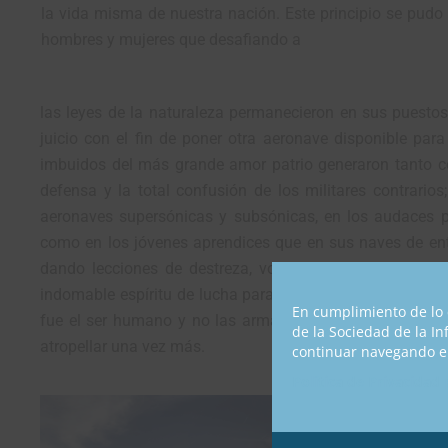
la vida misma de nuestra nación. Este principio se pudo r
hombres y mujeres que desafiando a
las leyes de la naturaleza permanecieron en sus puestos
juicio con el fin de poner otra aeronave disponible para
imbuidos del más grande amor patrio generaron tanto c
defensa y la total confusión de los militares contrari
aeronaves supersónicas y subsónicas, en los audaces pi
como en los jóvenes aprendices que en sus naves de ent
dando lecciones de destreza, voluntad y coraje; se pud
indomable espíritu de lucha para librar a la patria de un 
En cumplimiento de lo 
fue el ser humano y no las armas, el ecuatoriano conve
de la Sociedad de la I
atropellar una vez más.
continuar navegando en
Política de Privacidad