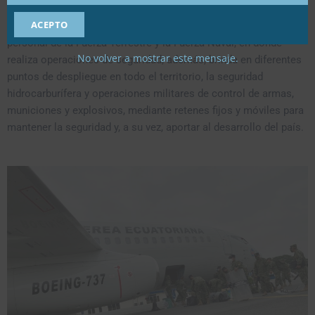
Ecuatoriana se ejerce por aire, pero también la cumple por
ACEPTO
tierra con personal desplegado en la frontera norte, junto a
personal de la Fuerza Terrestre y la Fuerza Naval, en donde
No volver a mostrar este mensaje.
realiza operaciones de seguridad; además, brinda en diferentes
puntos de despliegue en todo el territorio, la seguridad
hidrocarburífera y operaciones militares de control de armas,
municiones y explosivos, mediante retenes fijos y móviles para
mantener la seguridad y, a su vez, aportar al desarrollo del país.