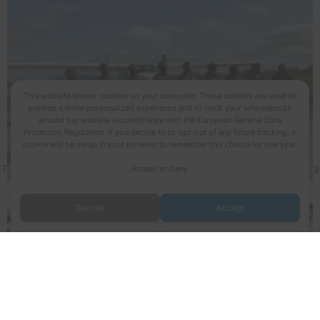
This website stores cookies on your computer. These cookies are used to
provide a more personalized experience and to track your whereabouts
around our website in compliance with the European General Data
Protection Regulation. If you decide to to opt-out of any future tracking, a
cookie will be setup in your browser to remember this choice for one year.
Todos los derechos © 2026 Fuerza Aérea Ecuatoriana | Funciona
Accept or Deny
gracias a
Tema Astra para WordPress
Decline
Accept