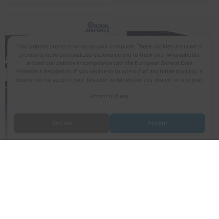
This website stores cookies on your computer. These cookies are used to
provide a more personalized experience and to track your whereabouts
around our website in compliance with the European General Data
Protection Regulation. If you decide to to opt-out of any future tracking, a
cookie will be setup in your browser to remember this choice for one year.
Accept or Deny
ASP
Decline
Accept
2020
Ver
Todos los derechos © 2026 Fuerza Aérea Ecuatoriana | Funciona
gracias a
Tema Astra para WordPress