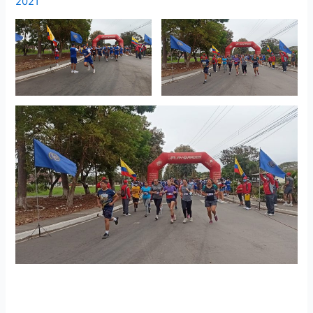
2021
Competencia atlética 5K “Soldado Antiaéreo” se
desarrolló en Taura