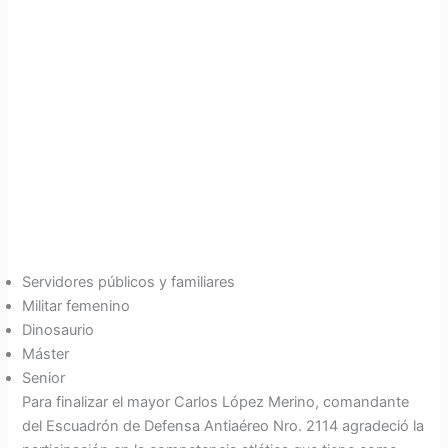
Con la participación del personal militar, servidores
públicos y familiares residentes de la Base Aérea de Taura
se llevó a cabo la competencia atlética 5K “Soldado
Antiaéreo” organizada por el Escuadrón de Defensa
Antiaérea Nro. 2114 OSA-AKM.
El evento deportivo es parte de las actividades planificadas
por la conmemoración del vigésimo cuarto aniversario de
creación de este escuadrón antiaéreo y contó con las
siguientes categorías:
Servidores públicos y familiares
Militar femenino
Dinosaurio
Máster
Senior
Para finalizar el mayor Carlos López Merino, comandante
del Escuadrón de Defensa Antiaéreo Nro. 2114 agradeció la