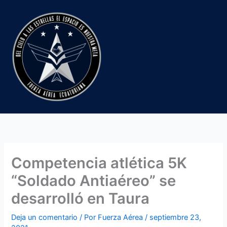
Ir
al
contenido
Competencia atlética 5K
“Soldado Antiaéreo” se
desarrolló en Taura
Deja un comentario
/ Por
Fuerza Aérea
/
septiembre 23,