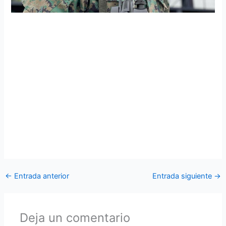
Ala de Combate Nro. 22 realizó ceremonia por el Día de la
Bandera
En la plataforma de la Base Aérea Simón Bolívar, el Ala de
Combate Nro. 22 realizó el acto cívico por celebrase el “Día
de la Bandera Nacional”. Durante esta ceremonia de acción
cívica se disertó la conferencia e izada del tricolor nacional;
en honor a esta fecha conmemorativa exaltando el símbolo
patrio que nos representa y nos cobija a los soldados de la
Fuerza Aérea Ecuatoriana
←
Entrada anterior
Entrada siguiente
→
Deja un comentario