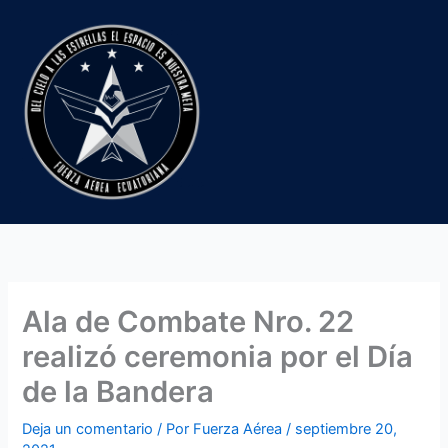
Ir
al
contenido
Ala de Combate Nro. 22
realizó ceremonia por el Día
de la Bandera
Deja un comentario
/ Por
Fuerza Aérea
/
septiembre 20,