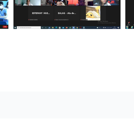
 en escuela por el Día de la Bandera
a Base Aérea Lago Agrio (BALAG), con la finalidad de foment
emoración al Día de la Bandera Nacional en la Unidad Educ