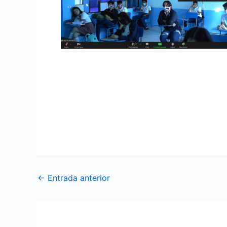
Base Aérea Lago Agrio disertó conferencia
La Fuerza Aérea Ecuatoriana, a través de l
una conferencia, de forma virtual, en conm
jurisdicción.
←
Entrada anterior