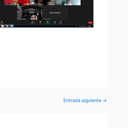
ar el civismo en los estudiantes disertó
ativa Simón Bolívar perteneciente a esta
Entrada siguiente
→