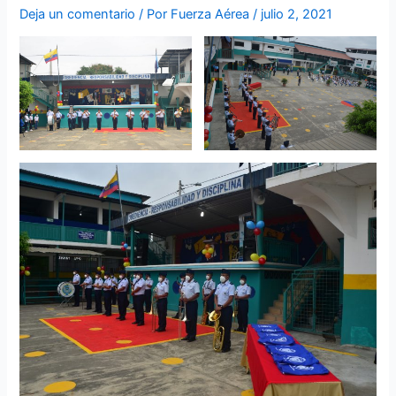
Deja un comentario
/ Por
Fuerza Aérea
/
julio 2, 2021