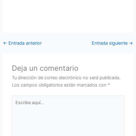
con el tema el Ejemplo como pilar funfamental en la
educación, motivando a los estudiantes a ser mejores día a
día, mucho más ahora que inician un nuevo proceso de
educación presencial.
←
Entrada anterior
Entrada siguiente
→
Deja un comentario
Tu dirección de correo electrónico no será publicada.
Los campos obligatorios están marcados con
*
Escribe
aquí...