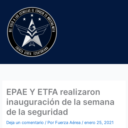
Ir
al
contenido
EPAE Y ETFA realizaron
inauguración de la semana
de la seguridad
Deja un comentario
/ Por
Fuerza Aérea
/
enero 25, 2021