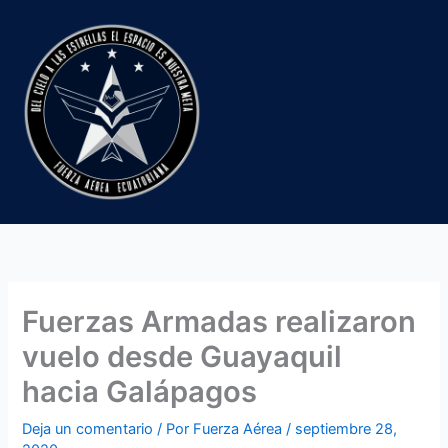
Ir
al
contenido
Fuerzas Armadas realizaron
vuelo desde Guayaquil
hacia Galápagos
Deja un comentario
/ Por
Fuerza Aérea
/
septiembre 28,