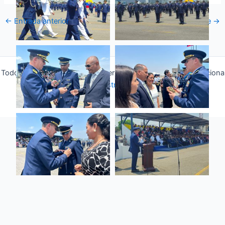
←
Entrada anterior
Entrada siguiente
→
Todos los derechos © 2026 Fuerza Aérea Ecuatoriana | Funciona
gracias a
Tema Astra para WordPress