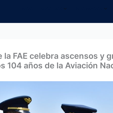
INICIO
NOSOTROS
INFORMACIÓN
e la FAE celebra ascensos y 
 104 años de la Aviación Na