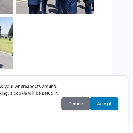
ack your whereabouts around
ing, a cookie will be setup in
Entrada siguiente
→
Decline
Accept
Astra para WordPress