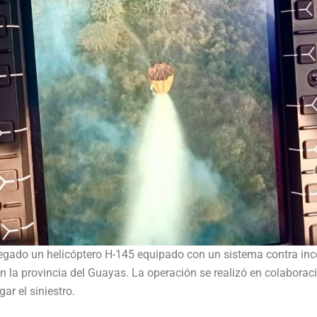
gado un helicóptero H-145 equipado con un sistema contra inc
o, en la provincia del Guayas. La operación se realizó en colabo
ar el siniestro.