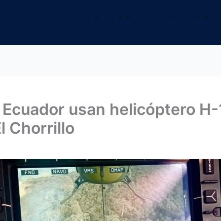
INICIO
NOSOTROS
INFORMACIÓN
Ecuador usan helicóptero H-
l Chorrillo