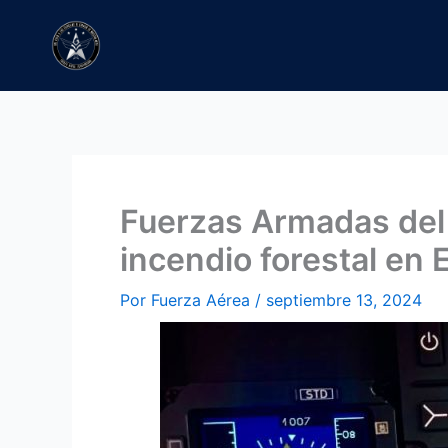
Ir
al
contenido
Fuerzas Armadas del 
incendio forestal en E
Por
Fuerza Aérea
/
septiembre 13, 2024