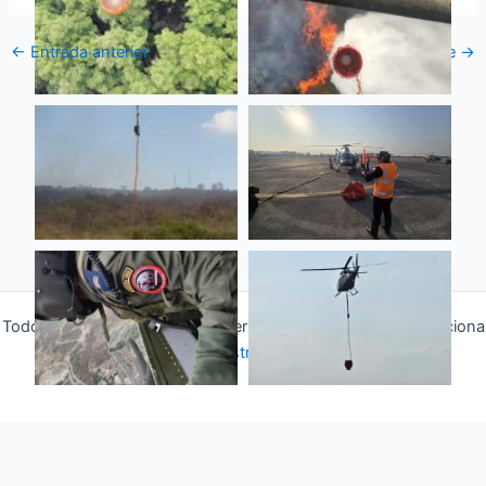
←
Entrada anterior
Entrada siguiente
→
Todos los derechos © 2026 Fuerza Aérea Ecuatoriana | Funciona
gracias a
Tema Astra para WordPress