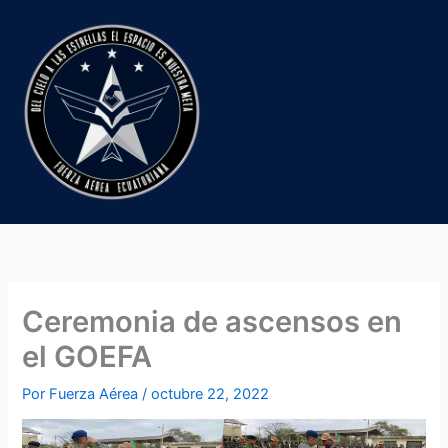
Ir
al
contenido
Ceremonia de ascensos en
el GOEFA
Por
Fuerza Aérea
/
octubre 22, 2022