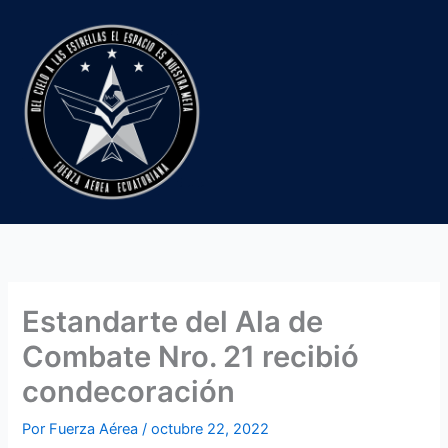
Ir
al
contenido
Estandarte del Ala de
Combate Nro. 21 recibió
condecoración
Por
Fuerza Aérea
/
octubre 22, 2022