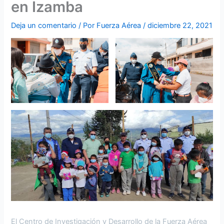
en Izamba
Deja un comentario
/ Por
Fuerza Aérea
/
diciembre 22, 2021
El Centro de Investigación y Desarrollo de la Fuerza Aérea