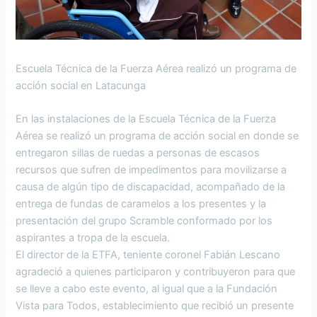
Escuela Técnica de la Fuerza Aérea realizó un programa de
acción social en Latacunga
En las instalaciones de la Escuela Técnica de la Fuerza
Aérea se realizó un programa de acción social en donde se
entregaron sillas de ruedas a personas de escasos
recursos que sufren de impedimentos para movilizarse a
causa de algún tipo de discapacidad, acompañado de la
entrega de fundas de caramelos a los presentes y la
presentación del grupo Scramble conformado por los
aspirantes a tropa de la escuela.
El director de la ETFA, teniente coronel Fabián Lescano
agradeció a quienes participaron y contribuyeron para que
se lleve a cabo este evento, al igual que a la Fundación
Vista para Todos, establecimiento que recibió un presente