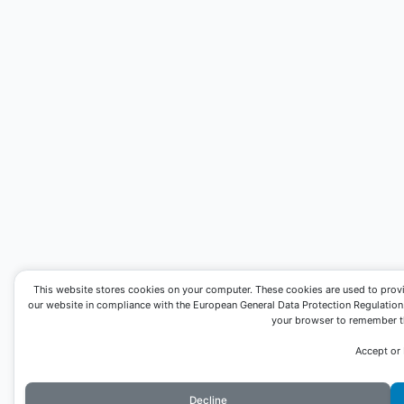
This website stores cookies on your computer. These cookies are used to prov
our website in compliance with the European General Data Protection Regulation. I
your browser to remember th
Accept or
Decline