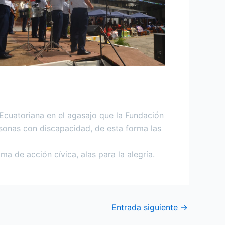
cuatoriana en el agasajo que la Fundación
rsonas con discapacidad, de esta forma las
a de acción cívica, alas para la alegría.
Entrada siguiente
→