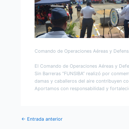
Comando de Operaciones Aéreas y Defens
El Comando de Operaciones Aéreas y Defens
Sin Barreras “FUNSIBA” realizó por conmemo
damas y caballeros del aire contribuyen c
Aportamos con responsabilidad y fortalecie
←
Entrada anterior