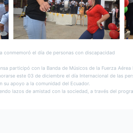
a conmemoró el día de personas con discapacidad
a participó con la Banda de Músicos de la Fuerza Aérea E
rarse este 03 de diciembre el día Internacional de las pe
on su apoyo a la comunidad del Ecuador.
ndo lazos de amistad con la sociedad, a través del program