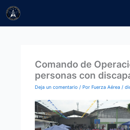
Ir
al
contenido
Comando de Operacio
personas con discap
Deja un comentario
/ Por
Fuerza Aérea
/
di