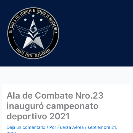
Ir
al
contenido
Ala de Combate Nro.23
inauguró campeonato
deportivo 2021
Deja un comentario
/ Por
Fuerza Aérea
/
septiembre 21,