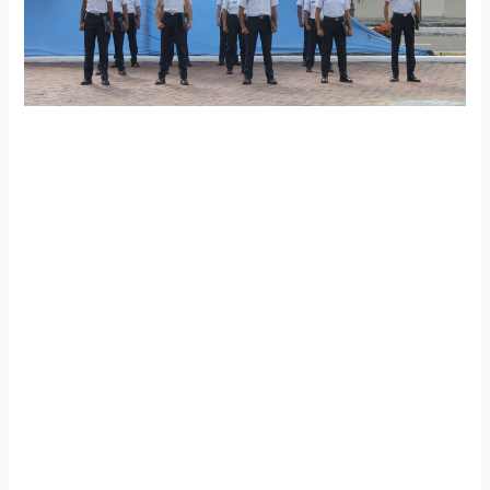
Centro de Operaciones Sectorial N°. 1 realizó clausura de
prácticas pre-profesionales de alumnos de defensa
aérea y mantenimiento de radar
En las instalaciones del Centro de Operaciones Sectorial
N°. 1 se realizó la Clausura de las Prácticas Pre-
profesionales que contó con la participación de 13
alumnos de la Quincuagésima Octava Promoción de
aspirantes a tropa de la especialidad de Defensa Aérea y
Mantenimiento de Radar, los mismos que recibieron una
capacitación teórico-práctica en materias específicas de la
Defensa Aérea.
Además, se dieron a conocer los procedimientos aplicados