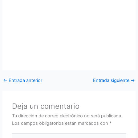
en las operaciones de vigilancia, alarma y control, así como
también una introducción del manejo y operación del radar
lanza LTR-20 y del Sistema AIRDEF.
Finalmente se realizó la entrega de certificados que estuvo
a cargo del personal de oficiales. Quienes resaltaron la
importancia de las prácticas dentro de las instituciones
militares ya que con los conocimientos adquiridos
contribuirán en forma positiva a la primera línea de la
defensa nacional.
←
Entrada anterior
Entrada siguiente
→
Deja un comentario
Tu dirección de correo electrónico no será publicada.
Los campos obligatorios están marcados con
*
Escribe