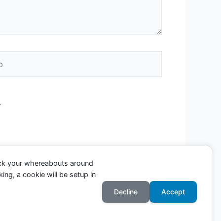
.
ack your whereabouts around
ing, a cookie will be setup in
Decline
Accept