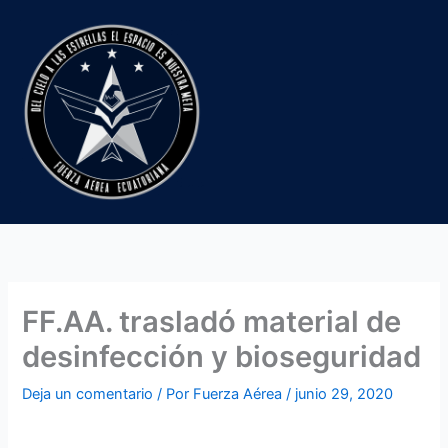
Ir
al
contenido
FF.AA. trasladó material de
desinfección y bioseguridad
Deja un comentario
/ Por
Fuerza Aérea
/
junio 29, 2020