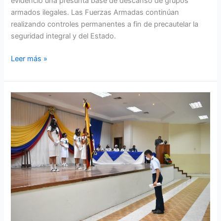
evidencio una presunta base de descanso de grupos
armados ilegales. Las Fuerzas Armadas continúan
realizando controles permanentes a fin de precautelar la
seguridad integral y del Estado.
Leer más »
Ala
de
Combate
Nro.
23
realizó
programa
de
alas
para
la