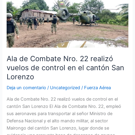
de
Combate
Nro.
22
realizó
vuelos
de
control
Ala de Combate Nro. 22 realizó
en
vuelos de control en el cantón San
el
cantón
Lorenzo
San
Deja un comentario
/
Uncategorized
/
Fuerza Aérea
Lorenzo
Ala de Combate Nro. 22 realizó vuelos de control en el
cantón San Lorenzo El Ala de Combate Nro. 22, empleó
sus aeronaves para transportar al señor Ministro de
Defensa Nacional y el alto mando militar, al sector
Mairongo del cantón San Lorenzo, lugar donde se