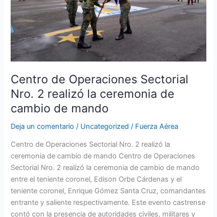
Nro.
2
realizó
la
ceremonia
de
cambio
Centro de Operaciones Sectorial
de
Nro. 2 realizó la ceremonia de
mando
cambio de mando
Deja un comentario
/
Uncategorized
/
Fuerza Aérea
Centro de Operaciones Sectorial Nro. 2 realizó la
ceremonia de cambio de mando Centro de Operaciones
Sectorial Nro. 2 realizó la ceremonia de cambio de mando
entre el teniente coronel, Edison Orbe Cárdenas y el
teniente coronel, Enrique Gómez Santa Cruz, comandantes
entrante y saliente respectivamente. Este evento castrense
contó con la presencia de autoridades civiles, militares y