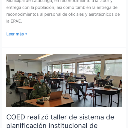
Municipal de Latacunga, en reconocimiento a la labor y
entrega con la población, así como también la entrega de
reconocimientos al personal de oficiales y aerotécnicos de
la EPAE.
Leer más »
COED
realizó
taller
de
sistema
de
planificación
institucional
de
COED realizó taller de sistema de
defensa
planificación institucional de