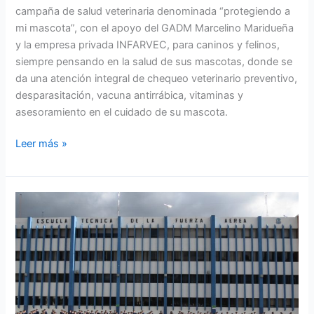
campaña de salud veterinaria denominada “protegiendo a
mi mascota”, con el apoyo del GADM Marcelino Maridueña
y la empresa privada INFARVEC, para caninos y felinos,
siempre pensando en la salud de sus mascotas, donde se
da una atención integral de chequeo veterinario preventivo,
desparasitación, vacuna antirrábica, vitaminas y
asesoramiento en el cuidado de su mascota.
Leer más »
Escuela
Técnica
de
la
Fuerza
Aérea
desarrolló