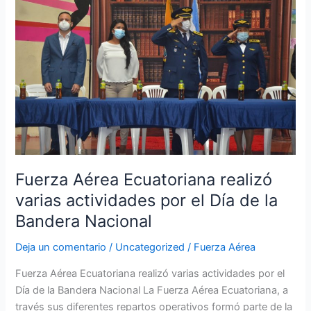
Ecuatoriana
realizó
varias
actividades
por
el
Día
de
la
Bandera
Fuerza Aérea Ecuatoriana realizó
Nacional
varias actividades por el Día de la
Bandera Nacional
Deja un comentario
/
Uncategorized
/
Fuerza Aérea
Fuerza Aérea Ecuatoriana realizó varias actividades por el
Día de la Bandera Nacional La Fuerza Aérea Ecuatoriana, a
través sus diferentes repartos operativos formó parte de la