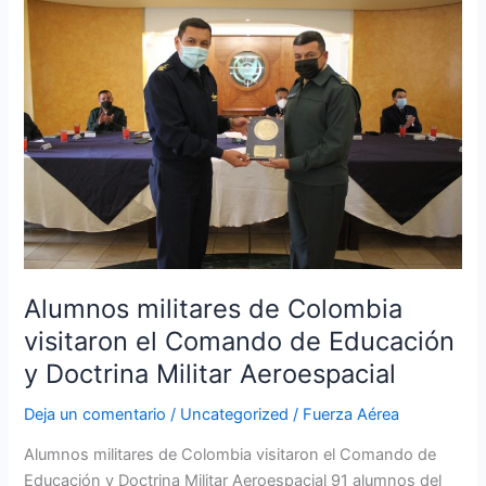
militares
de
Colombia
visitaron
el
Comando
de
Educación
y
Doctrina
Militar
Aeroespacial
Alumnos militares de Colombia
visitaron el Comando de Educación
y Doctrina Militar Aeroespacial
Deja un comentario
/
Uncategorized
/
Fuerza Aérea
Alumnos militares de Colombia visitaron el Comando de
Educación y Doctrina Militar Aeroespacial 91 alumnos del