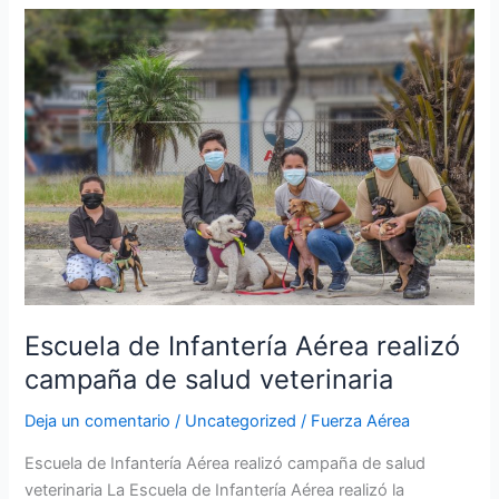
Escuela
de
Infantería
Aérea
realizó
campaña
de
salud
veterinaria
Escuela de Infantería Aérea realizó
campaña de salud veterinaria
Deja un comentario
/
Uncategorized
/
Fuerza Aérea
Escuela de Infantería Aérea realizó campaña de salud
veterinaria La Escuela de Infantería Aérea realizó la