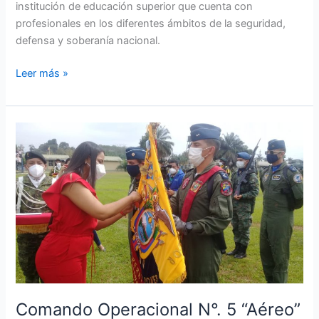
institución de educación superior que cuenta con
profesionales en los diferentes ámbitos de la seguridad,
defensa y soberanía nacional.
Leer más »
Comando
Operacional
N°.
5
“Aéreo”
recibió
la
condecoración
por
apoyo
en
Comando Operacional N°. 5 “Aéreo”
“Operación