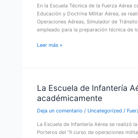
En la Escuela Técnica de la Fuerza Aérea 
Aérea
Educación y Doctrina Militar Aérea, se rea
llevó
Operaciones Aéreas, Simulador de Tránsito
a
empleado para la preparación técnica de lo
cabo
inauguración
Leer más »
de
instalación
de
operaciones
militares
La Escuela de Infantería 
La
Escuela
académicamente
de
Infantería
Deja un comentario
/
Uncategorized
/
Fuer
Aérea
La Escuela de Infantería Aérea se realizó l
realizó
Porteros del “II curso de operaciones milit
entrega