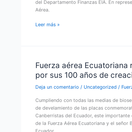
del Departamento Finanzas EIA. En represe
de
Aérea.
banderín
al
Leer más »
alumno
más
destacado
académicamente
Fuerza aérea Ecuatoriana 
Fuerza
aérea
por sus 100 años de creac
Ecuatoriana
realizó
Deja un comentario
/
Uncategorized
/
Fuer
ceremonia
Cumpliendo con todas las medias de biosegu
de
de develamiento de las placas conmemorati
develamiento
Canberristas del Ecuador, este important
de
de la Fuerza Aérea Ecuatoriana y el señor
placas
Ecuador.