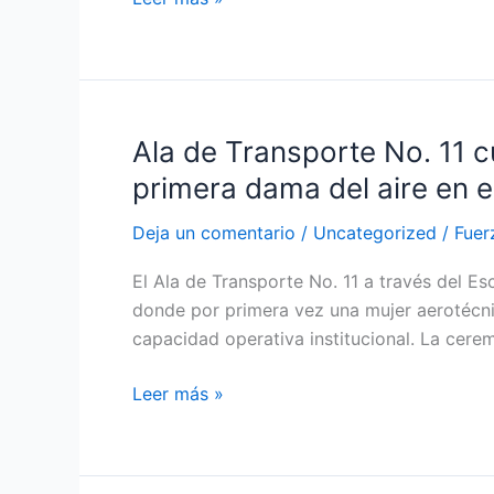
Ala de Transporte No. 11 c
Ala
de
primera dama del aire en e
Transporte
No.
Deja un comentario
/
Uncategorized
/
Fuer
11
El Ala de Transporte No. 11 a través del E
culminó
donde por primera vez una mujer aerotécnica
curso
capacidad operativa institucional. La cere
de
aerofotógrafos
Leer más »
instructores
incluyendo
a
la