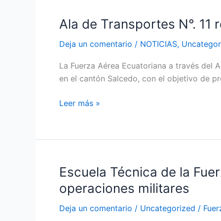
primera
Ala de Transportes N°. 11
Ala
dama
de
del
Deja un comentario
/
NOTICIAS
,
Uncategor
Transportes
aire
N°.
en
La Fuerza Aérea Ecuatoriana a través del Al
11
esta
en el cantón Salcedo, con el objetivo de p
realizó
especialidad
operaciones
Leer más »
CAMEX
en
Salcedo
Escuela Técnica de la Fuer
Escuela
Técnica
operaciones militares
de
la
Deja un comentario
/
Uncategorized
/
Fuer
Fuerza