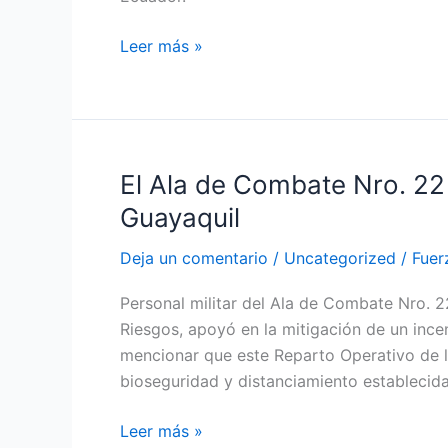
conmemorativas
por
Leer más »
sus
100
años
de
creación
El Ala de Combate Nro. 22 
El
Ala
Guayaquil
de
Combate
Deja un comentario
/
Uncategorized
/
Fuer
Nro.
Personal militar del Ala de Combate Nro. 2
22
Riesgos, apoyó en la mitigación de un ince
brindó
mencionar que este Reparto Operativo de 
apoyo
bioseguridad y distanciamiento establecida
con
la
Leer más »
mitigación