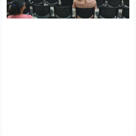
Fuerza Aérea Ecuatoriana realizó varias actividades por
el Día de la Bandera Nacional
La Fuerza Aérea Ecuatoriana, a través sus diferentes
repartos operativos formó parte de la conmemoración por
el Día de la Bandera en distintos lugares del Ecuador. Se
llevaron a cabo visitas a escuelas y colegios que laboran de
forma presencial, se llevaron a cabo ceremonias militares
en los repartos y se desarrollaron ceremonias virtuales. De
esta manera la Fuerza Aérea Ecuatoriana fomenta el
civismo y fervor a los símbolos patrios que son emblema
de nuestro Ecuador. La Banda de Músicos FAE y personal
militar participaron durante el juramento de la bandera de
algunos establecimientos educativos.