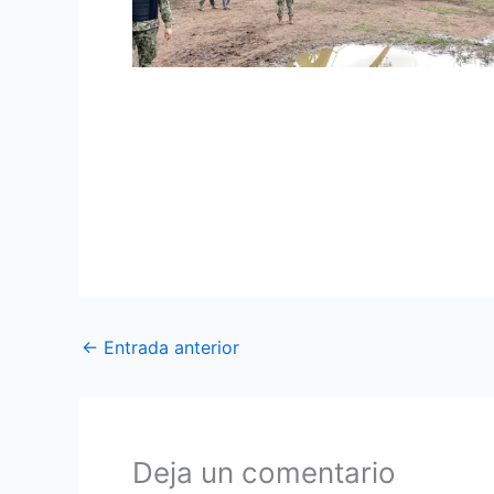
Ala de Combate Nro. 22 realizó vuelos de
El Ala de Combate Nro. 22, empleó sus aero
Mairongo del cantón San Lorenzo, lugar d
continúan realizando controles permanentes 
←
Entrada anterior
Deja un comentario