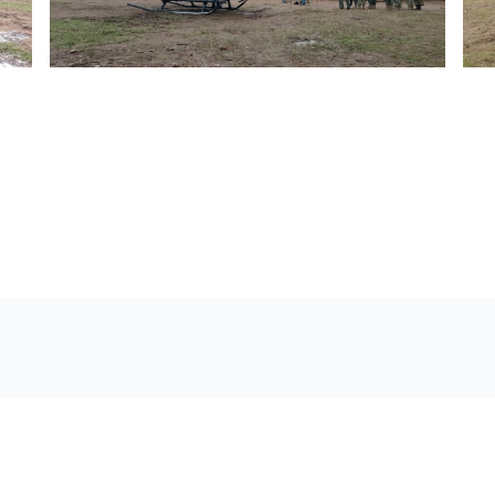
 control en el cantón San Lorenzo
naves para transportar al señor Ministro de Defensa Nacion
onde se evidencio una presunta base de descanso de grupo
a fin de precautelar la seguridad integral y del Estado.