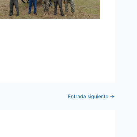
al y el alto mando militar, al sector
s armados ilegales. Las Fuerzas Armadas
Entrada siguiente
→