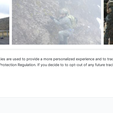
ies are used to provide a more personalized experience and to tr
tection Regulation. If you decide to to opt-out of any future track
 2026 Fuerza Aérea Ecuatoriana | Funciona gracias a
Tema 