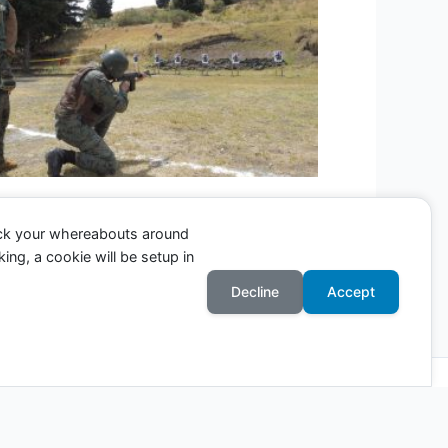
ack your whereabouts around
ing, a cookie will be setup in
Entrada siguiente
→
Decline
Accept
Astra para WordPress