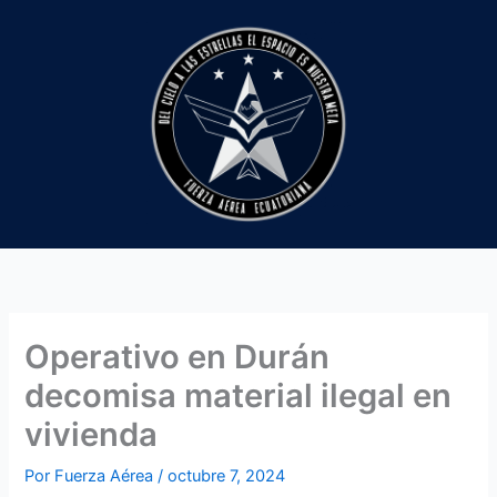
Ir
al
contenido
Operativo en Durán
decomisa material ilegal en
vivienda
Por
Fuerza Aérea
/
octubre 7, 2024