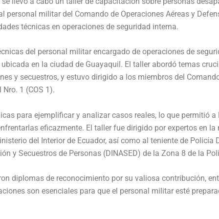
e llevó a cabo un taller de capacitación sobre personas desapare
o al personal militar del Comando de Operaciones Aéreas y Defen
idades técnicas en operaciones de seguridad interna.
écnicas del personal militar encargado de operaciones de segurida
 ubicada en la ciudad de Guayaquil. El taller abordó temas cru
rsiones y secuestros, y estuvo dirigido a los miembros del Coma
l Nro. 1 (COS 1).
as para ejemplificar y analizar casos reales, lo que permitió a
rentarlas eficazmente. El taller fue dirigido por expertos en l
sterio del Interior de Ecuador, así como al teniente de Policía
rsión y Secuestros de Personas (DINASED) de la Zona 8 de la Pol
ibieron diplomas de reconocimiento por su valiosa contribución, e
ciones son esenciales para que el personal militar esté preparad