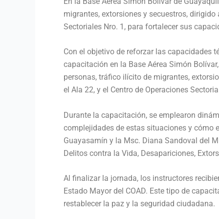
En la Base Aérea Simón Bolívar de Guayaquil s
migrantes, extorsiones y secuestros, dirigid
Sectoriales Nro. 1, para fortalecer sus capac
Con el objetivo de reforzar las capacidades t
capacitación en la Base Aérea Simón Bolívar,
personas, tráfico ilícito de migrantes, exto
el Ala 22, y el Centro de Operaciones Sectoria
Durante la capacitación, se emplearon dinámic
complejidades de estas situaciones y cómo enf
Guayasamín y la Msc. Diana Sandoval del Mini
Delitos contra la Vida, Desapariciones, Exto
Al finalizar la jornada, los instructores rec
Estado Mayor del COAD. Este tipo de capacita
restablecer la paz y la seguridad ciudadana.