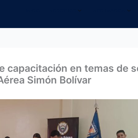
INICIO
NOSOTROS
INFORMACIÓN
be capacitación en temas de s
Aérea Simón Bolívar