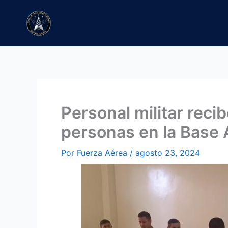
Ir
al
contenido
Personal militar reci
personas en la Base 
Por
Fuerza Aérea
/
agosto 23, 2024