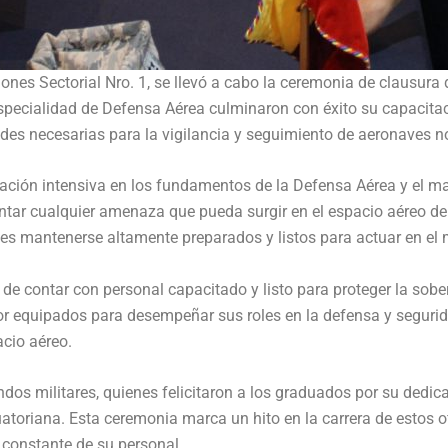
ones Sectorial Nro. 1, se llevó a cabo la ceremonia de clausura 
especialidad de Defensa Aérea culminaron con éxito su capacitac
tudes necesarias para la vigilancia y seguimiento de aeronaves n
ormación intensiva en los fundamentos de la Defensa Aérea y el 
ar cualquier amenaza que pueda surgir en el espacio aéreo del 
ales mantenerse altamente preparados y listos para actuar en el 
de contar con personal capacitado y listo para proteger la sobe
 equipados para desempeñar sus roles en la defensa y segurid
acio aéreo.
dos militares, quienes felicitaron a los graduados por su dedic
atoriana. Esta ceremonia marca un hito en la carrera de estos o
n constante de su personal.