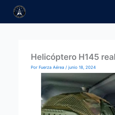
Ir
al
contenido
Helicóptero H145 rea
Por
Fuerza Aérea
/
junio 18, 2024