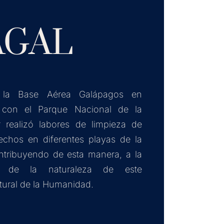
AGAL
 la Base Aérea Galápagos en
 con el Parque Nacional de la
r realizó labores de limpieza de
echos en diferentes playas de la
contribuyendo de esta manera, a la
ón de la naturaleza de este
tural de la Humanidad.