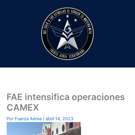
Ir
al
contenido
FAE intensifica operaciones
CAMEX
Por
Fuerza Aérea
/
abril 14, 2023