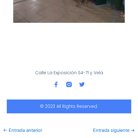
Calle La Exposición S4-71 y Vela
F
T
a
w
c
i
e
t
b
t
© 2023 All Rights Reserved.
o
e
o
r
k
-
←
Entrada anterior
Entrada siguiente
→
f