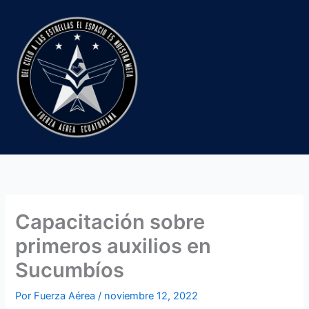
Ir
al
contenido
Capacitación sobre
primeros auxilios en
Sucumbíos
Por
Fuerza Aérea
/
noviembre 12, 2022