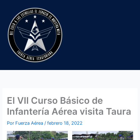
Ir
al
contenido
El VII Curso Básico de
Infantería Aérea visita Taura
Por
Fuerza Aérea
/
febrero 18, 2022