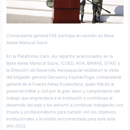
Comandante general FAE participa en reunión en Base
Aérea Mariscal Sucre
En la Plataforma Ícaro, los repartos acantonados en la
Base Aérea Mariscal Sucre, (COED, AGA, BAMAS, GTAE) y
la Dirección de Desarrollo Aeroespacial recibieron la visita
del brigadier general Geovanny Espinel Puga, comandante
general de la Fuerza Aérea Ecuatoriana, quien felicitó al
personal militar y civil por la gran labor y cumplimiento del
trabajo que engrandece a la institución y contribuye al
desarrollo del país y los exhortó a continuar trabajando con
ímpetu y profesionalismo para cumplir con los objetivos
institucionales y la misión encomendada para este este
año 2022.