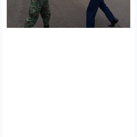
Escuela Técnica de la Fuerza Aérea realizó ceremonia
militar de cambio de banderines de aspirantes a soldados
técnicos
En las instalaciones de la Escuela Técnica de la Fuerza
Aérea, cumpliendo con las normas de bioseguridad, se
realizó la ceremonia militar de cambio de banderines de la
Quincuagésima Octava Promoción y Quincuagésima
Novena promoción de aspirantes a soldados técnicos,
dignidad que recayó en los Atros; Chango Mendoza Luis
Josueth y Gallegos Rosero Kevin Antonio,
correspondientemente; quienes se han destacado en el
ámbito académico y militar durante el mes de julio de 2021,
mérito que brinda la responsabilidad de liderar con ejemplo