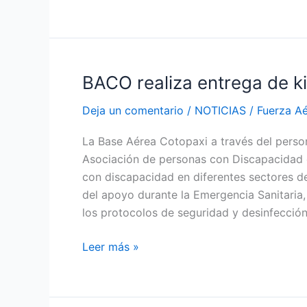
movilidad
en
Salcedo
BACO realiza entrega de k
BACO
realiza
Deja un comentario
/
NOTICIAS
/
Fuerza A
entrega
de
La Base Aérea Cotopaxi a través del persona
kits
Asociación de personas con Discapacidad de
de
con discapacidad en diferentes sectores d
alimentos
del apoyo durante la Emergencia Sanitaria,
en
los protocolos de seguridad y desinfecció
Salcedo
Leer más »