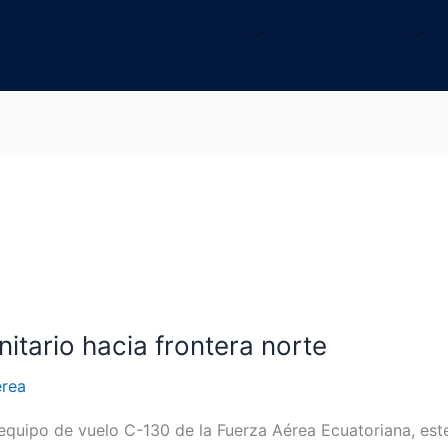
INICIO
NOSOTROS
INFORMACIÓN
itario hacia frontera norte
érea
 equipo de vuelo C-130 de la Fuerza Aérea Ecuatoriana, est