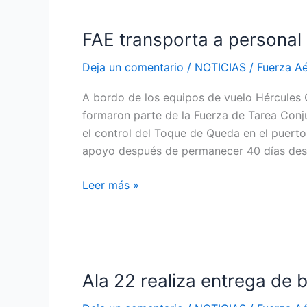
FAE transporta a persona
FAE
transporta
Deja un comentario
/
NOTICIAS
/
Fuerza A
a
personal
A bordo de los equipos de vuelo Hércules
de
formaron parte de la Fuerza de Tarea Conj
Fuerzas
el control del Toque de Queda en el puerto
Armadas
apoyo después de permanecer 40 días desp
Leer más »
Ala 22 realiza entrega de b
Ala
22