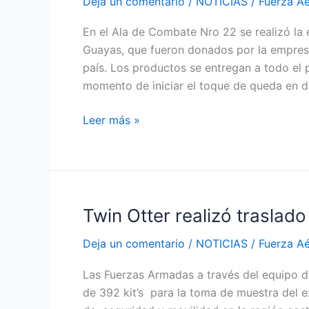
Deja un comentario
/
NOTICIAS
/
Fuerza A
realiza
entrega
En el Ala de Combate Nro 22 se realizó la e
de
Guayas, que fueron donados por la empres
bebidas
país. Los productos se entregan a todo el p
a
momento de iniciar el toque de queda en di
personal
militar
Leer más »
Twin Otter realizó traslad
Twin
Otter
Deja un comentario
/
NOTICIAS
/
Fuerza A
realizó
traslado
Las Fuerzas Armadas a través del equipo de
de
de 392 kit’s para la toma de muestra del 
equipos