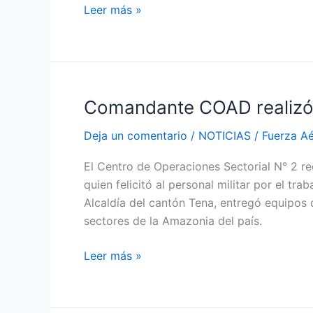
Leer más »
Comandante COAD realizó 
Comandante
COAD
Deja un comentario
/
NOTICIAS
/
Fuerza A
realizó
visita
El Centro de Operaciones Sectorial N° 2 re
al
quien felicitó al personal militar por el tr
COS-
Alcaldía del cantón Tena, entregó equipos 
2
sectores de la Amazonia del país.
Leer más »