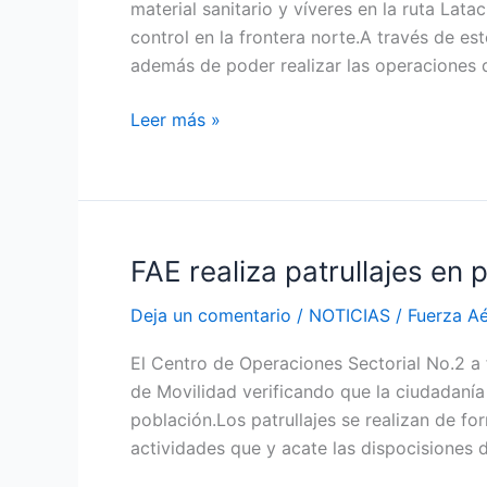
material sanitario y víveres en la ruta Lat
frontera
control en la frontera norte.A través de e
norte
además de poder realizar las operaciones de
Leer más »
FAE realiza patrullajes en
FAE
realiza
Deja un comentario
/
NOTICIAS
/
Fuerza A
patrullajes
en
El Centro de Operaciones Sectorial No.2 a f
provincia
de Movilidad verificando que la ciudadanía
del
población.Los patrullajes se realizan de 
NAPO
actividades que y acate las dispocisiones 