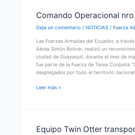
Comando Operacional nro. 
Comando
Operacional
Deja un comentario
/
NOTICIAS
/
Fuerza A
nro.
5
Las Fuerzas Armadas del Ecuador, a través
realizó
Aérea Simón Bolívar, realizó un reconocimi
reconocimiento
ciudad de Guayaquil, durante el mes de mar
a
fue parte de la Fuerza de Tarea Conjunta “
personal
desplegados por todo el territorio naciona
de
Infantería
Leer más »
Aérea
Equipo Twin Otter transpor
Equipo