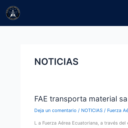
Ir
al
contenido
NOTICIAS
FAE transporta material san
FAE
transporta
Deja un comentario
/
NOTICIAS
/
Fuerza A
material
sanitario
L a Fuerza Aérea Ecuatoriana, a través del
hacia