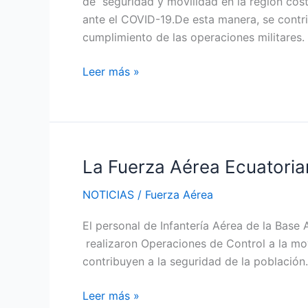
de seguridad y movilidad en la región cost
de
ante el COVID-19.De esta manera, se contri
protección
cumplimiento de las operaciones militares.
sanitaria
Leer más »
La Fuerza Aérea Ecuatorian
La
Fuerza
NOTICIAS
/
Fuerza Aérea
Aérea
Ecuatoriana
El personal de Infantería Aérea de la Base 
realizaron
realizaron Operaciones de Control a la mov
controles
contribuyen a la seguridad de la población.
de
locales
Leer más »
y