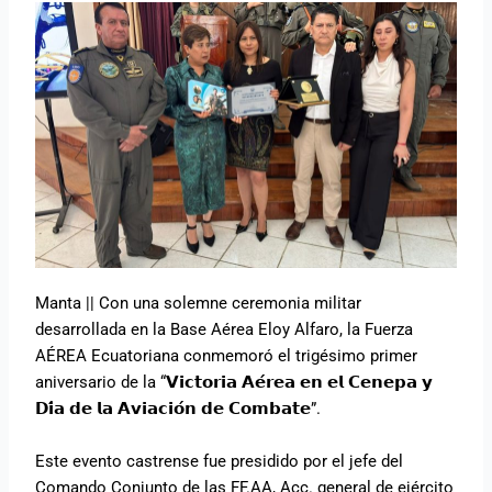
Manta || Con una solemne ceremonia militar
desarrollada en la Base Aérea Eloy Alfaro, la Fuerza
AÉREA Ecuatoriana conmemoró el trigésimo primer
aniversario de la “𝗩𝗶𝗰𝘁𝗼𝗿𝗶𝗮 𝗔𝗲́𝗿𝗲𝗮 𝗲𝗻 𝗲𝗹 𝗖𝗲𝗻𝗲𝗽𝗮 𝘆
𝗗𝗶́𝗮 𝗱𝗲 𝗹𝗮 𝗔𝘃𝗶𝗮𝗰𝗶𝗼́𝗻 𝗱𝗲 𝗖𝗼𝗺𝗯𝗮𝘁𝗲”.
Este evento castrense fue presidido por el jefe del
Comando Conjunto de las FF.AA, Acc. general de ejército