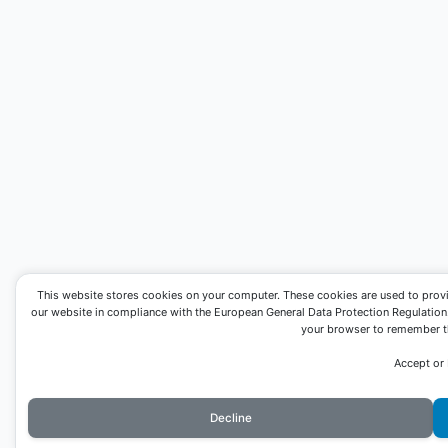
This website stores cookies on your computer. These cookies are used to prov
our website in compliance with the European General Data Protection Regulation. I
your browser to remember th
Accept or
Decline