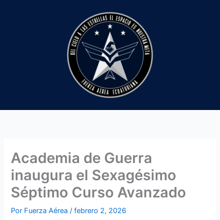
Ir
al
contenido
Academia de Guerra
inaugura el Sexagésimo
Séptimo Curso Avanzado
Por
Fuerza Aérea
/
febrero 2, 2026