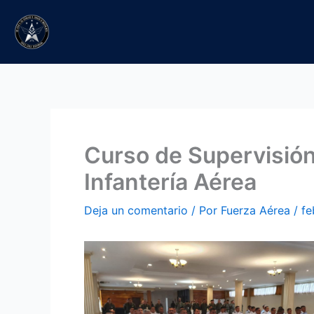
Ir
al
contenido
Curso de Supervisión
Infantería Aérea
Deja un comentario
/ Por
Fuerza Aérea
/
fe