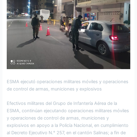
ESMA ejecutó operaciones militares móviles y operaciones
de control de armas, municiones y explosivos
Efectivos militares del Grupo de Infantería Aérea de la
ESMA, continúan ejecutando operaciones militares móviles
y operaciones de control de armas, municiones y
explosivos en apoyo a la Policía Nacional, en cumplimiento
al Decreto Ejecutivo N.° 257, en el cantón Salinas; a fin de