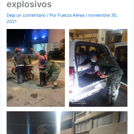
explosivos
Deja un comentario
/ Por
Fuerza Aérea
/
noviembre 30,
2021