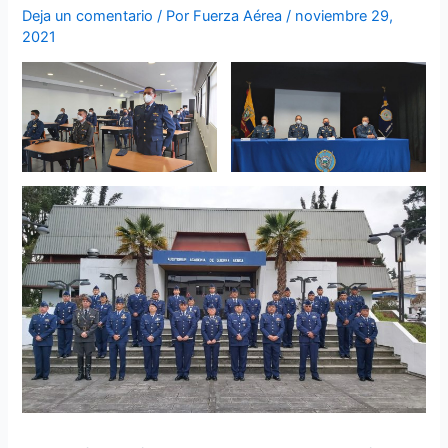
Deja un comentario
/ Por
Fuerza Aérea
/
noviembre 29,
2021