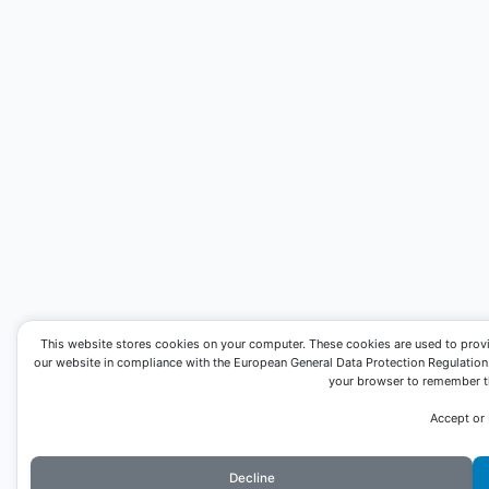
This website stores cookies on your computer. These cookies are used to prov
our website in compliance with the European General Data Protection Regulation. I
your browser to remember th
Accept or
Decline