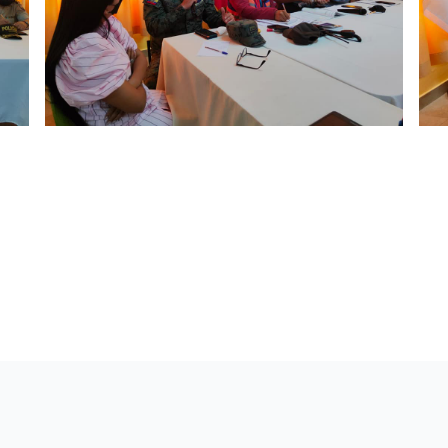
sultados operacionales
el Centro de Operaciones Sectorial Nro. 2 participó en la r
Napo, en la que se dio a conocer los resultados de las oper
o que se realiza en cuanto a la seguridad carcelaria en el 