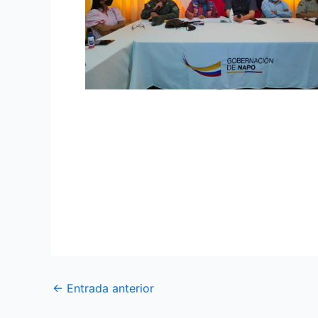
COS-2 participó en la presentación de re
En el Tena, las Fuerzas Armadas a través d
principales autoridades de la provincia de 
municiones y explosivos; además del trabaj
cumplimiento al Decreto Ejecutivo N°. 224.
←
Entrada anterior