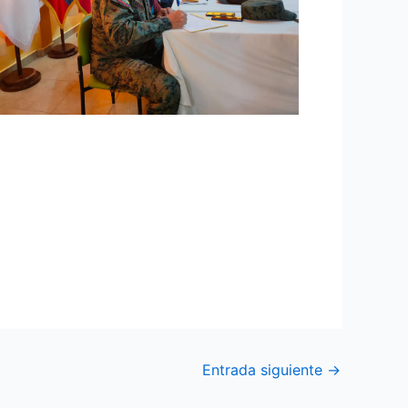
eunión del COE Provincial con las
aciones militares de control de armas,
Centro de Reclusión Social de Archidona, en
Entrada siguiente
→