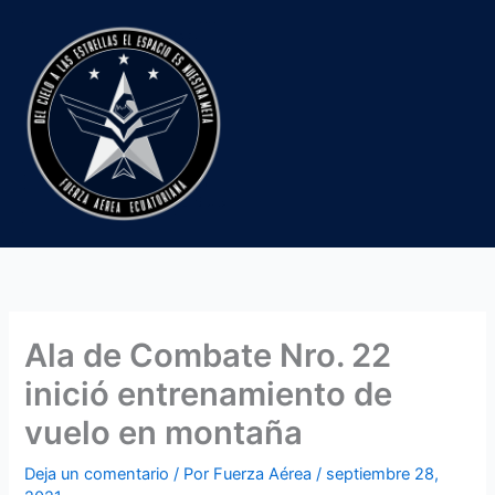
Ir
al
contenido
Ala de Combate Nro. 22
inició entrenamiento de
vuelo en montaña
Deja un comentario
/ Por
Fuerza Aérea
/
septiembre 28,