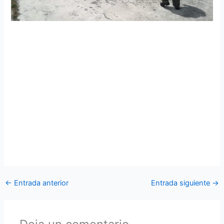
Ala de Combate Nro. 22 inició entrenamiento de vuelo en
montaña
Pilotos y técnicos del Ala de Combate Nro. 22, se
desplegaron a la ciudad de Quito, en el equipo H145
“COBRA”, a fin de iniciar el entrenamiento de vuelo en
montaña, el cual permitirá emplear la aeronave a gran altura
para cumplir las misiones encomendadas al servicio de la
ciudadanía. El entrenamiento lo realizan junto con pilotos
instructores de la empresa AIRBUS Helicopters.
←
Entrada anterior
Entrada siguiente
→