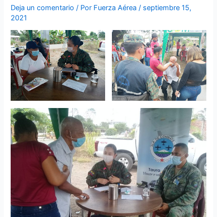
Deja un comentario
/ Por
Fuerza Aérea
/
septiembre 15,
2021