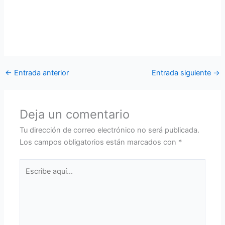
de la población. La atención a la población del recinto “El
Porvenir” se ejecutará durante el miércoles 15 y jueves 16
de septiembre, a fin de brindar una opción de atención
médica gratuita a quienes más lo necesitan.
←
Entrada anterior
Entrada siguiente
→
Deja un comentario
Tu dirección de correo electrónico no será publicada.
Los campos obligatorios están marcados con
*
Escribe
aquí...