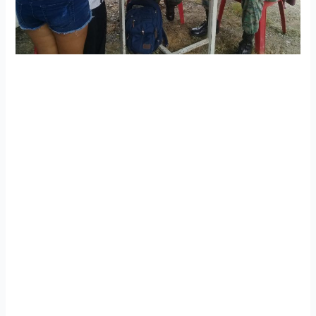
Centro de salud del Ala de Combate Nro 21 “Taura”
realizó programa de atención médica
La Fuerza Aérea Ecuatoriana, a través del centro de salud
del Ala de Combate Nro 21 “Taura”, en coordinación con el
GAD del Cantón Crnl. Marcelino Maridueña y la empresa
Safari Paramédicos, se encuentra desarrollando el
programa de Acción Cívica “Alas para la Salud” en el
recinto La Resistencia, perteneciente a Salinas, en donde
los adultos mayores y niños recibieron atención médica
gratuita en las especialidades de medicina general y
pediatría.
Está atención médica fue acompañada de la entrega de
insumos médicos para fortalecer el sistema inmunológico